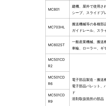
建機、屋外で使用さ
MC801
シーブ、スライドプ
搬送機械等の各種部
MC703HL
ガイドレール、スラ
一般産業機械、搬送
MC602ST
車輪、ローラー、ギ
MC501CD
R2
MC501CD
電子部品製造・搬送
R6
電子部品パレット、
ド
MC501CD
溶剤取扱箇所の部品
R9