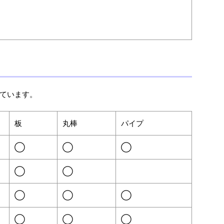
ています。
板
丸棒
パイプ
◯
◯
◯
◯
◯
◯
◯
◯
◯
◯
◯