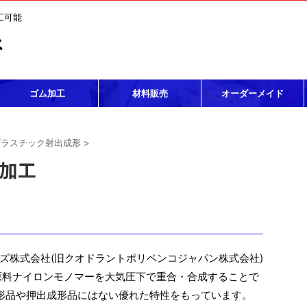
工可能
ゴム加工
材料販売
オーダーメイド
プラスチック射出成形
>
・加工
ズ株式会社(旧クオドラントポリペンコジャパン株式会社)
主原料ナイロンモノマーを大気圧下で重合・合成することで
形品や押出成形品にはない優れた特性をもっています。